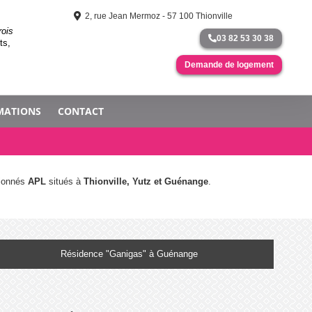
2, rue Jean Mermoz - 57 100 Thionville
rois
03 82 53 30 38
ts,
Demande de logement
MATIONS
CONTACT
ionnés
APL
situés à
Thionville, Yutz et Guénange
.
Résidence "Ganigas" à Guénange